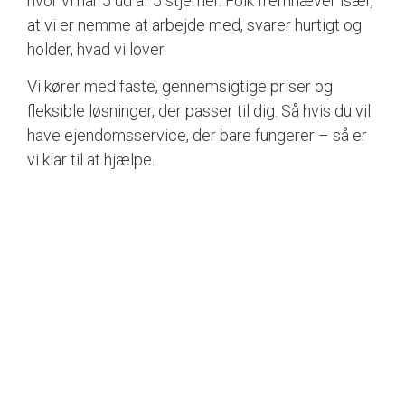
hvor vi har 5 ud af 5 stjerner. Folk fremhæver især,
at vi er nemme at arbejde med, svarer hurtigt og
holder, hvad vi lover.
Vi kører med faste, gennemsigtige priser og
fleksible løsninger, der passer til dig. Så hvis du vil
have ejendomsservice, der bare fungerer – så er
vi klar til at hjælpe.