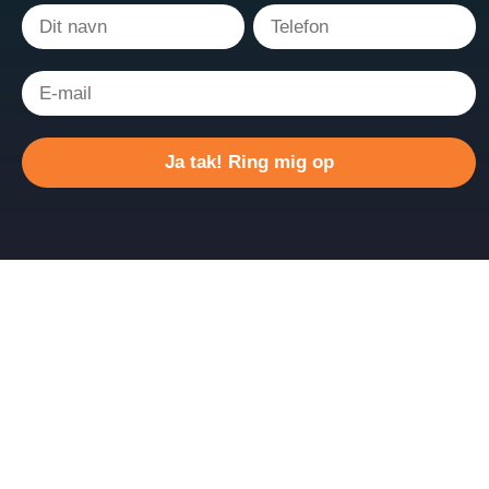
Please
leave
this
field
empty.