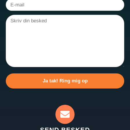
Please
leave
this
field
empty.
SEND BESKED