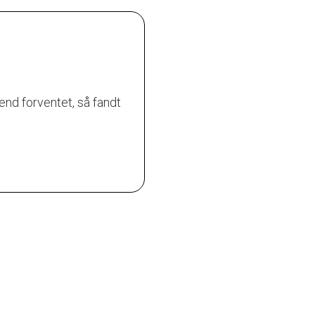
nd forventet, så fandt
Fantastisk rengøringshjælp t