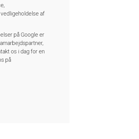
e,
 vedligeholdelse af
elser på Google er
n samarbejdspartner,
takt os i dag for en
 os på