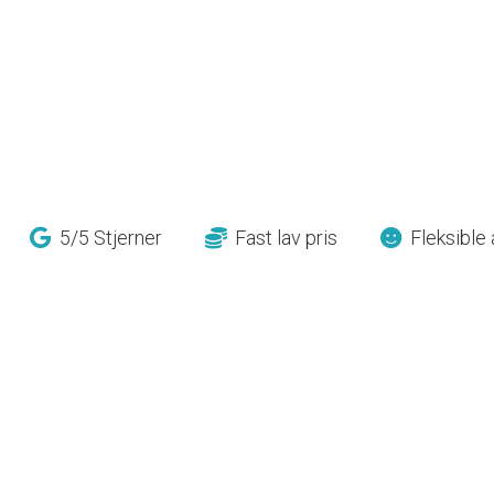
5/5 Stjerner
Fast lav pris
Fleksible 