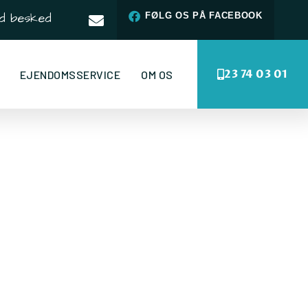
d besked
FØLG OS PÅ FACEBOOK
23 74 03 01
EJENDOMSSERVICE
OM OS