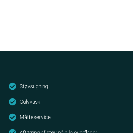
Støvsugning
Gulvvask
Måtteservice
Aftørring af støv på alle overflader