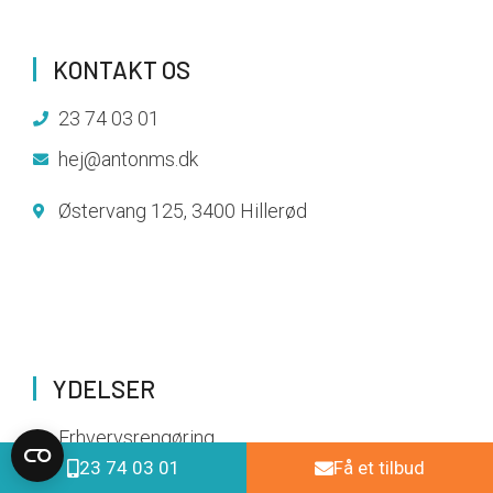
KONTAKT OS
23 74 03 01
hej@antonms.dk
Østervang 125, 3400 Hillerød
YDELSER
Erhvervsrengøring
23 74 03 01
Få et tilbud
Haveservice