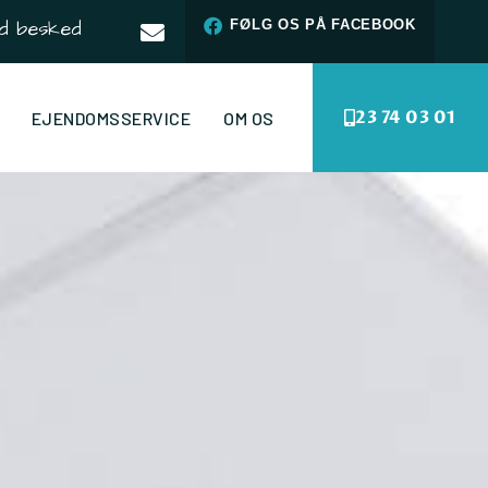
d besked
FØLG OS PÅ FACEBOOK
23 74 03 01
EJENDOMSSERVICE
OM OS