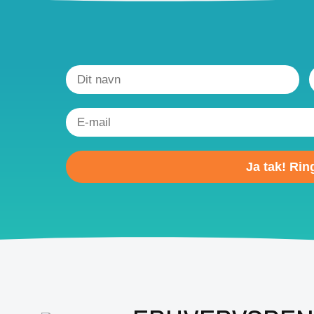
Please
leave
this
field
empty.