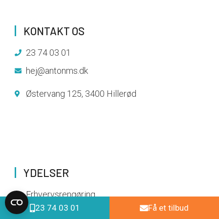
KONTAKT OS
23 74 03 01
hej@antonms.dk
Østervang 125, 3400 Hillerød
YDELSER
Erhvervsrengøring
23 74 03 01
Få et tilbud
Haveservice