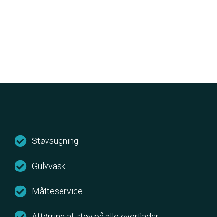
Støvsugning
Gulvvask
Måtteservice
Aftørring af støv på alle overflader