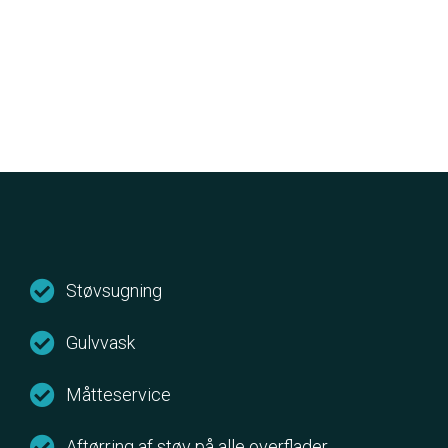
Støvsugning
Gulvvask
Måtteservice
Aftørring af støv på alle overflader