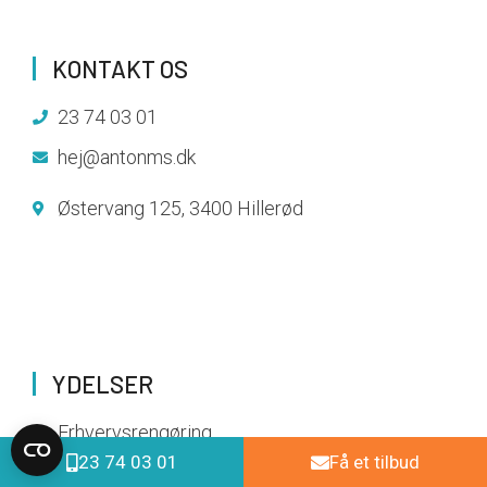
KONTAKT OS
23 74 03 01
hej@antonms.dk
Østervang 125, 3400 Hillerød
YDELSER
Erhvervsrengøring
23 74 03 01
Få et tilbud
Haveservice