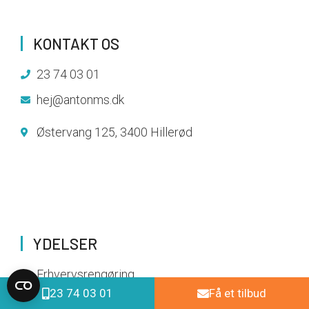
KONTAKT OS
23 74 03 01
hej@antonms.dk
Østervang 125, 3400 Hillerød
YDELSER
Erhvervsrengøring
23 74 03 01
Få et tilbud
Haveservice