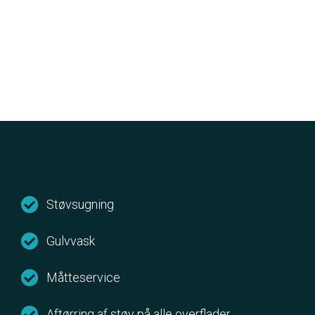
Støvsugning
Gulvvask
Måtteservice
Aftørring af støv på alle overflader