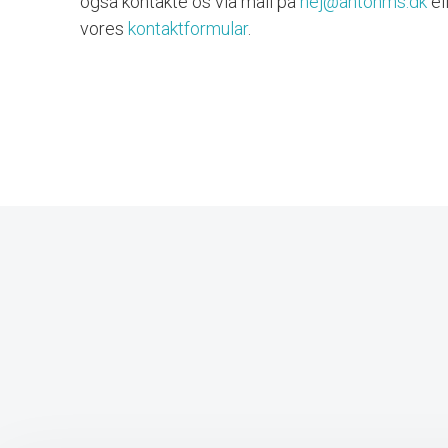
også kontakte os via mail på
hej@antonms.dk
el
vores
kontaktformular
.