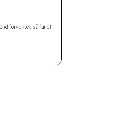
nd forventet, så fandt
Fantastisk rengøringshjælp t