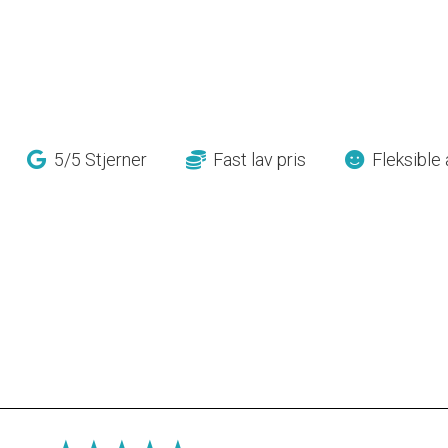
5/5 Stjerner
Fast lav pris
Fleksible 