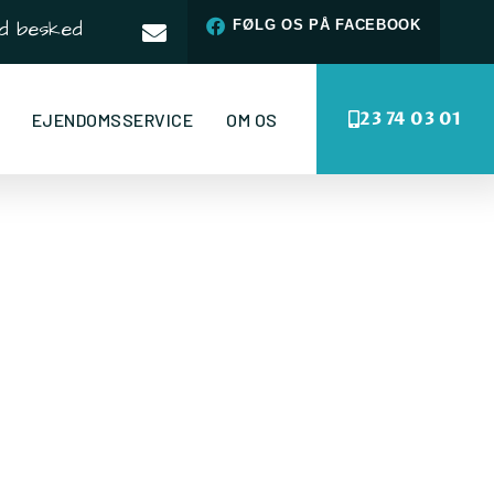
d besked
FØLG OS PÅ FACEBOOK
23 74 03 01
EJENDOMSSERVICE
OM OS