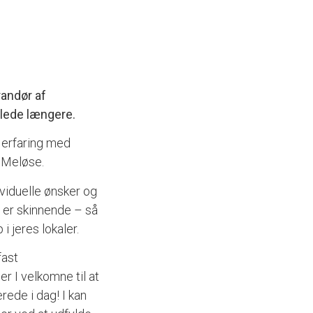
randør af
 lede længere.
 erfaring med
g Meløse.
ividuelle ønsker og
id er skinnende – så
 jeres lokaler.
fast
 er I velkomne til at
erede i dag! I kan