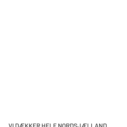
VI DÆKKER HELE NORDSJÆLLAND