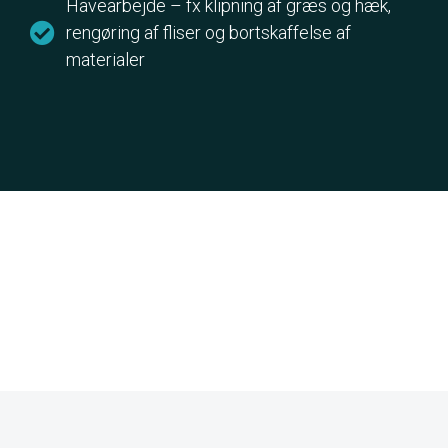
Havearbejde – fx klipning af græs og hæk,
rengøring af fliser og bortskaffelse af
materialer