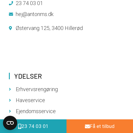
23 74 03 01
hej@antonms.dk
Østervang 125, 3400 Hillerød
YDELSER
Erhvervsrengøring
Haveservice
Ejendomsservice
23 74 03 01
Få et tilbud