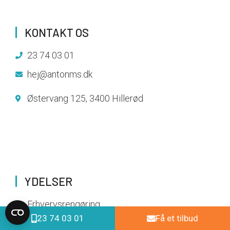
KONTAKT OS
23 74 03 01
hej@antonms.dk
Østervang 125, 3400 Hillerød
YDELSER
Erhvervsrengøring
23 74 03 01
Få et tilbud
Haveservice