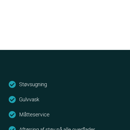
Støvsugning
Gulvvask
Måtteservice
Aftørring af støv på alle overflader