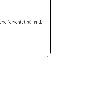
nd forventet, så fandt
Fantastisk rengøringshjælp t