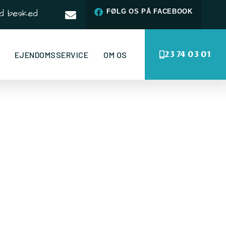
d besked
FØLG OS PÅ FACEBOOK
23 74 03 01
EJENDOMSSERVICE
OM OS