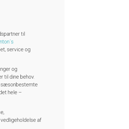
spartner til
nton´s
tet, service og
inger og
 til dine behov.
 de sæsonbestemte
det hele –
e,
 vedligeholdelse af