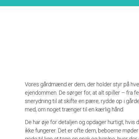
Vores gårdmænd er dem, der holder styr på hve
ejendommen. De sørger for, at alt spiller – fra f
snerydning til at skifte en pære, rydde op i gårde
med, om noget trænger til en kærlig hånd.
De har øje for detaljen og opdager hurtigt, hvis 
ikke fungerer. Det er ofte dem, beboerne møder 
gode til lige at tage en snak og hjælpe, hvor der 