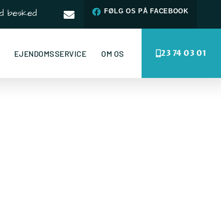
d besked
FØLG OS PÅ FACEBOOK
23 74 03 01
EJENDOMSSERVICE
OM OS