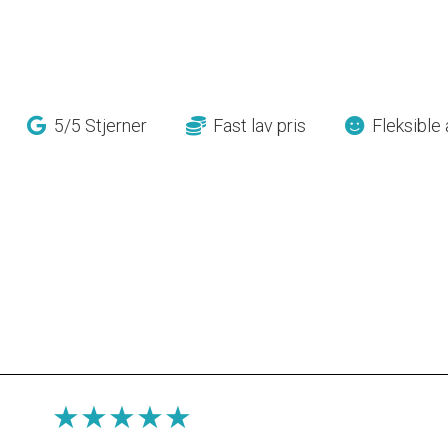
5/5 Stjerner
Fast lav pris
Fleksible 
★★★★★