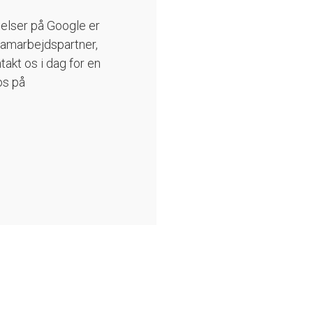
elser på Google er
n samarbejdspartner,
takt os i dag for en
 os på