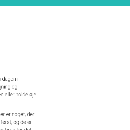
rdagen i
ejning og
n eller holde øje
der er noget, der
først, og de er
er brug for det.