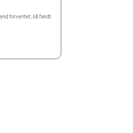
nd forventet, så fandt
Fantastisk rengøringshjælp t